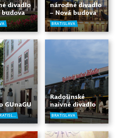
é divadlo
národné divadlo
á budova
– Nová budova
VA
BRATISLAVA
Radošinské
lo GUnaGU
naivné divadlo
REGIÓN BRATISLAVA
BRATISLAVA