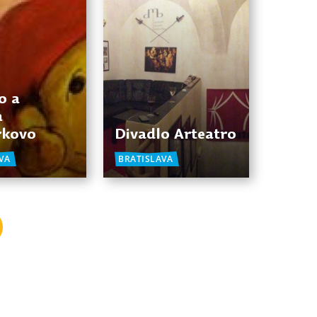
o a
a
rkovo
Divadlo Arteatro
VA
BRATISLAVA