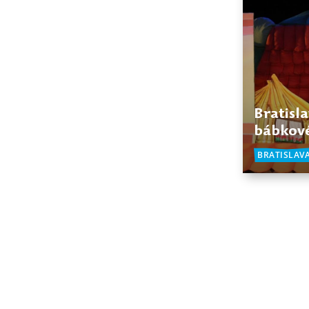
Bratisl
bábkové
BRATISLAV