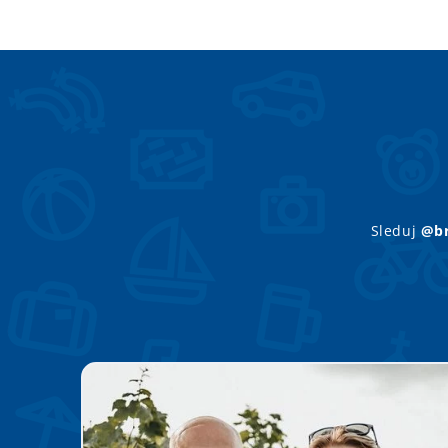
Sleduj
@br