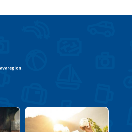
lavaregion
.