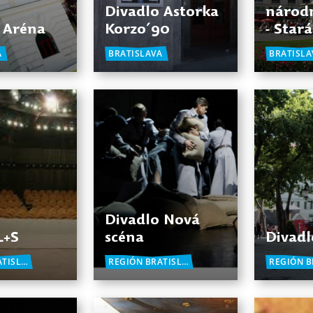
Divadlo Astorka
národn
 Aréna
Korzo´90
- Star
A
BRATISLAVA
BRATISLA
Divadlo Nová
L+S
scéna
Divad
REGIÓN BRATISLAVA
REGIÓN BRATISLAVA