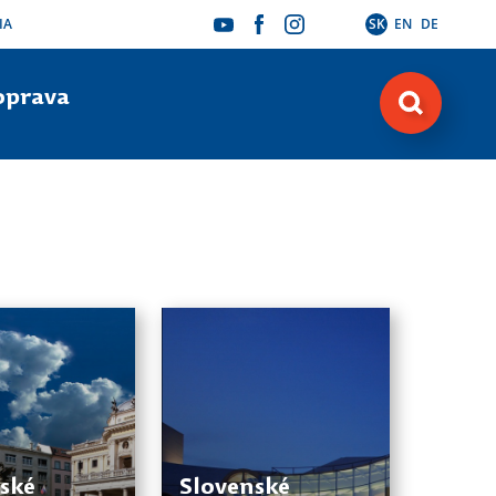
IA
SK
EN
DE
oprava
ské
Slovenské