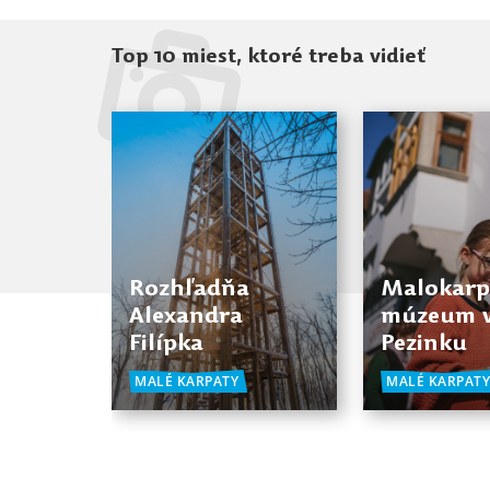
Top 10 miest, ktoré treba vidieť
Rozhľadňa
Malokarp
Alexandra
múzeum 
Filípka
Pezinku
MALÉ KARPATY
MALÉ KARPAT