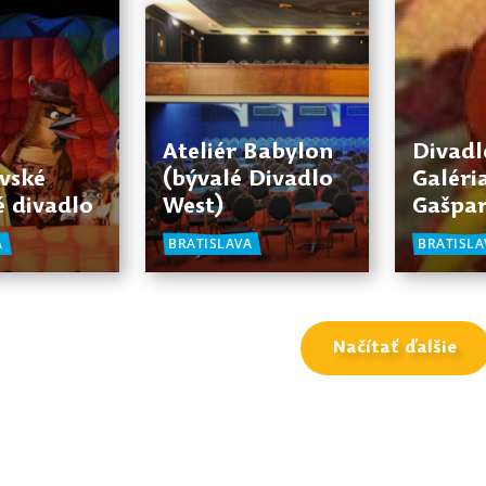
Ateliér Babylon
Divadl
avské
(bývalé Divadlo
Galéri
 divadlo
West)
Gašpa
A
BRATISLAVA
BRATISLA
Načítať ďalšie