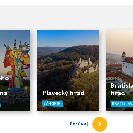
ého
Bratisl
ana
Plavecký hrad
hrad
ZÁHORIE
BRATISLAV
Posúvaj