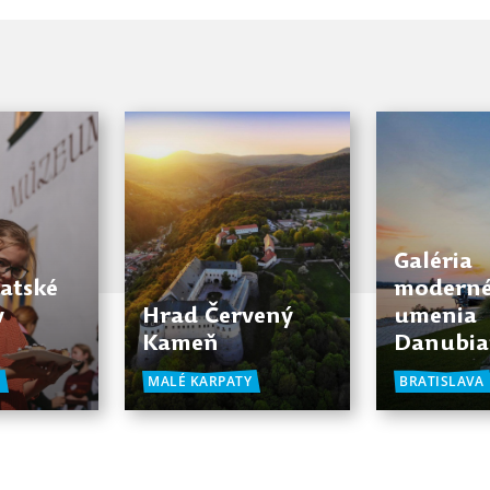
Galéria
atské
modern
v
Hrad Červený
umenia
Kameň
Danubi
Y
MALÉ KARPATY
BRATISLAVA