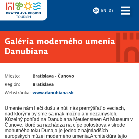
SK
EN
DE
Galéria moderného umenia
Danubiana
Miesto:
Bratislava - Čunovo
Región:
Bratislava
Webstránka:
www.danubiana.sk
Umenie nám lieči dušu a núti nás premýšľať o veciach,
nad ktorými by sme sa inak možno ani nezamysleli.
Kúzelný pohľad na Danubiana Meulensteen Art Museum v
Čunove, ktoré sa nachádza na cípe polostrova v strede
mohutného toku Dunaja je jedno z najmladších
európskych múzeí moderného umenia.Architektúra tejto