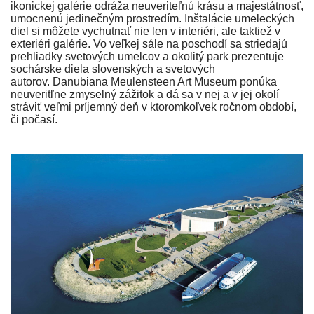
ikonickej galérie odráža neuveriteľnú krásu a majestátnosť,
umocnenú jedinečným prostredím. Inštalácie umeleckých
diel si môžete vychutnať nie len v interiéri, ale taktiež v
exteriéri galérie. Vo veľkej sále na poschodí sa striedajú
prehliadky svetových umelcov a okolitý park prezentuje
sochárske diela slovenských a svetových
autorov. Danubiana Meulensteen Art Museum ponúka
neuveritľne zmyselný zážitok a dá sa v nej a v jej okolí
stráviť veľmi príjemný deň v ktoromkoľvek ročnom období,
či počasí.